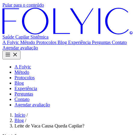
Pular para o conteúdo
Saúde Capilar
Sistêmica
A Folyic
Método
Protocolos
Blog
Experiência
Perguntas
Contato
Agendar avaliação
A Folyic
Método
Protocolos
Blog
Experiência
Perguntas
Contato
Agendar avaliação
Início
/
Blog
/
Leite de Vaca Causa Queda Capilar?