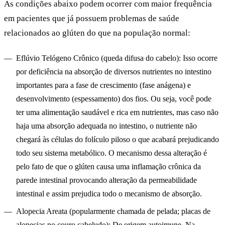
As condições abaixo podem ocorrer com maior frequência
em pacientes que já possuem problemas de saúde
relacionados ao glúten do que na população normal:
Eflúvio Telógeno Crônico
(queda difusa do cabelo): Isso ocorre
por deficiência na absorção de diversos nutrientes no intestino
importantes para a fase de crescimento (fase anágena) e
desenvolvimento (espessamento) dos fios. Ou seja, você pode
ter uma alimentação saudável e rica em nutrientes, mas caso não
haja uma absorção adequada no intestino, o nutriente não
chegará às células do folículo piloso o que acabará prejudicando
todo seu sistema metabólico. O mecanismo dessa alteração é
pelo fato de que o glúten causa uma inflamação crônica da
parede intestinal provocando alteração da permeabilidade
intestinal e assim prejudica todo o mecanismo de absorção.
Alopecia Areata
(popularmente chamada de pelada; placas de
alopecias no couro cabeludo): De origem autoimune. Na