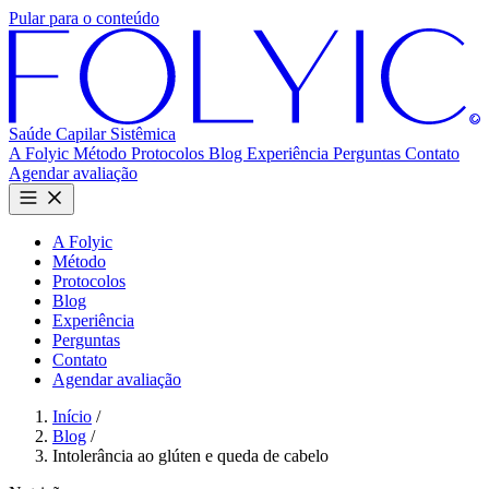
Pular para o conteúdo
Saúde Capilar
Sistêmica
A Folyic
Método
Protocolos
Blog
Experiência
Perguntas
Contato
Agendar avaliação
A Folyic
Método
Protocolos
Blog
Experiência
Perguntas
Contato
Agendar avaliação
Início
/
Blog
/
Intolerância ao glúten e queda de cabelo