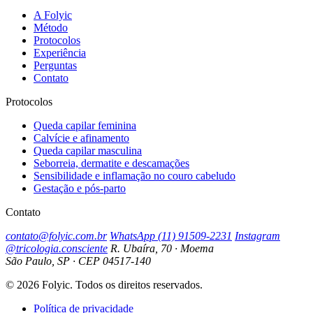
A Folyic
Método
Protocolos
Experiência
Perguntas
Contato
Protocolos
Queda capilar feminina
Calvície e afinamento
Queda capilar masculina
Seborreia, dermatite e descamações
Sensibilidade e inflamação no couro cabeludo
Gestação e pós-parto
Contato
contato@folyic.com.br
WhatsApp (11) 91509-2231
Instagram
@tricologia.consciente
R. Ubaíra, 70 · Moema
São Paulo, SP · CEP 04517-140
© 2026 Folyic. Todos os direitos reservados.
Política de privacidade