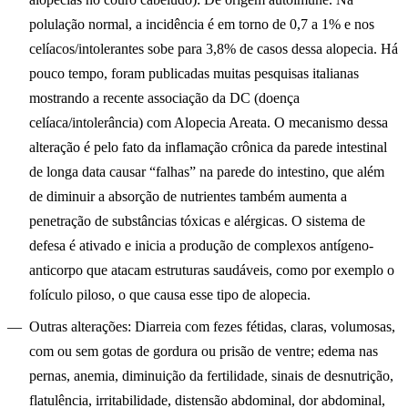
polulação normal, a incidência é em torno de 0,7 a 1% e nos
celíacos/intolerantes sobe para 3,8% de casos dessa alopecia. Há
pouco tempo, foram publicadas muitas pesquisas italianas
mostrando a recente associação da DC (doença
celíaca/intolerância) com Alopecia Areata. O mecanismo dessa
alteração é pelo fato da inflamação crônica da parede intestinal
de longa data causar “falhas” na parede do intestino, que além
de diminuir a absorção de nutrientes também aumenta a
penetração de substâncias tóxicas e alérgicas. O sistema de
defesa é ativado e inicia a produção de complexos antígeno-
anticorpo que atacam estruturas saudáveis, como por exemplo o
folículo piloso, o que causa esse tipo de alopecia.
Outras alterações
: Diarreia com fezes fétidas, claras, volumosas,
com ou sem gotas de gordura ou prisão de ventre; edema nas
pernas, anemia, diminuição da fertilidade, sinais de desnutrição,
flatulência, irritabilidade, distensão abdominal, dor abdominal,