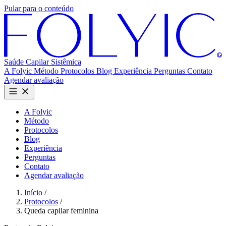
Pular para o conteúdo
Saúde Capilar
Sistêmica
A Folyic
Método
Protocolos
Blog
Experiência
Perguntas
Contato
Agendar avaliação
A Folyic
Método
Protocolos
Blog
Experiência
Perguntas
Contato
Agendar avaliação
Início
/
Protocolos
/
Queda capilar feminina