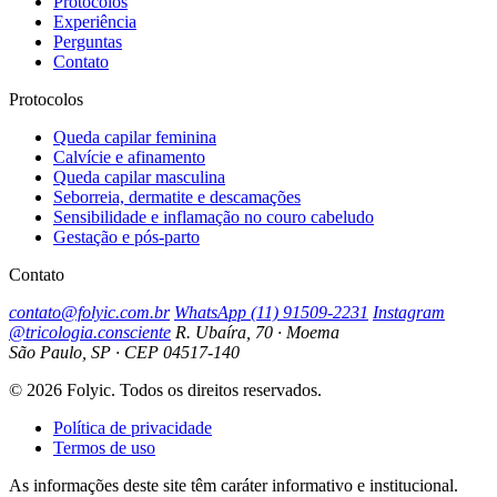
Protocolos
Experiência
Perguntas
Contato
Protocolos
Queda capilar feminina
Calvície e afinamento
Queda capilar masculina
Seborreia, dermatite e descamações
Sensibilidade e inflamação no couro cabeludo
Gestação e pós-parto
Contato
contato@folyic.com.br
WhatsApp (11) 91509-2231
Instagram
@tricologia.consciente
R. Ubaíra, 70 · Moema
São Paulo, SP · CEP 04517-140
© 2026 Folyic. Todos os direitos reservados.
Política de privacidade
Termos de uso
As informações deste site têm caráter informativo e institucional.