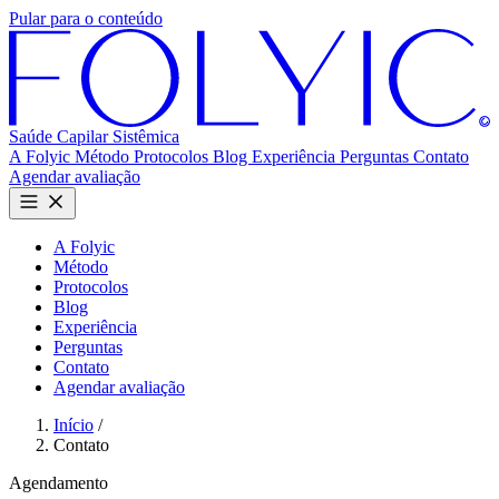
Pular para o conteúdo
Saúde Capilar
Sistêmica
A Folyic
Método
Protocolos
Blog
Experiência
Perguntas
Contato
Agendar avaliação
A Folyic
Método
Protocolos
Blog
Experiência
Perguntas
Contato
Agendar avaliação
Início
/
Contato
Agendamento