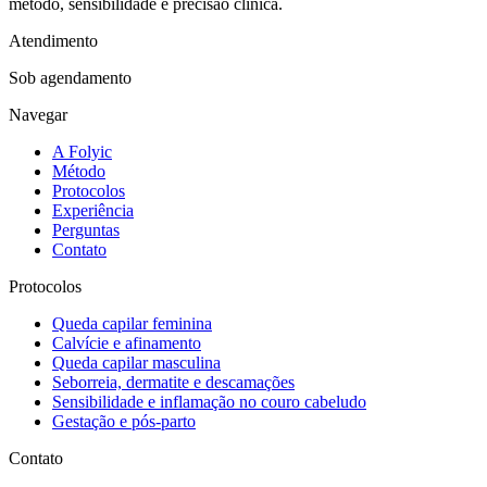
método, sensibilidade e precisão clínica.
Atendimento
Sob agendamento
Navegar
A Folyic
Método
Protocolos
Experiência
Perguntas
Contato
Protocolos
Queda capilar feminina
Calvície e afinamento
Queda capilar masculina
Seborreia, dermatite e descamações
Sensibilidade e inflamação no couro cabeludo
Gestação e pós-parto
Contato