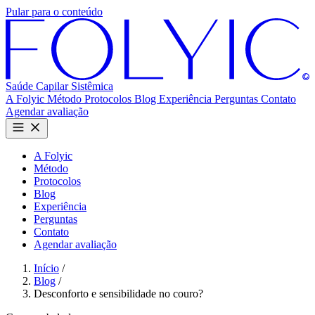
Pular para o conteúdo
Saúde Capilar
Sistêmica
A Folyic
Método
Protocolos
Blog
Experiência
Perguntas
Contato
Agendar avaliação
A Folyic
Método
Protocolos
Blog
Experiência
Perguntas
Contato
Agendar avaliação
Início
/
Blog
/
Desconforto e sensibilidade no couro?