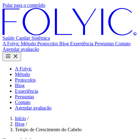
Pular para o conteúdo
Saúde Capilar
Sistêmica
A Folyic
Método
Protocolos
Blog
Experiência
Perguntas
Contato
Agendar avaliação
A Folyic
Método
Protocolos
Blog
Experiência
Perguntas
Contato
Agendar avaliação
Início
/
Blog
/
Tempo de Crescimento do Cabelo