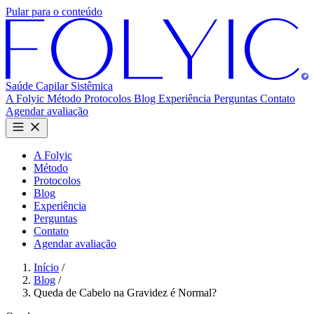
Pular para o conteúdo
Saúde Capilar
Sistêmica
A Folyic
Método
Protocolos
Blog
Experiência
Perguntas
Contato
Agendar avaliação
A Folyic
Método
Protocolos
Blog
Experiência
Perguntas
Contato
Agendar avaliação
Início
/
Blog
/
Queda de Cabelo na Gravidez é Normal?