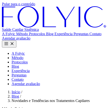
Pular para o conteúdo
Saúde Capilar
Sistêmica
A Folyic
Método
Protocolos
Blog
Experiência
Perguntas
Contato
Agendar avaliação
A Folyic
Método
Protocolos
Blog
Experiência
Perguntas
Contato
Agendar avaliação
Início
/
Blog
/
Novidades e Tendências nos Tratamentos Capilares