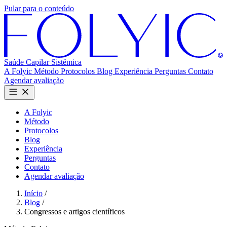
Pular para o conteúdo
Saúde Capilar
Sistêmica
A Folyic
Método
Protocolos
Blog
Experiência
Perguntas
Contato
Agendar avaliação
A Folyic
Método
Protocolos
Blog
Experiência
Perguntas
Contato
Agendar avaliação
Início
/
Blog
/
Congressos e artigos científicos