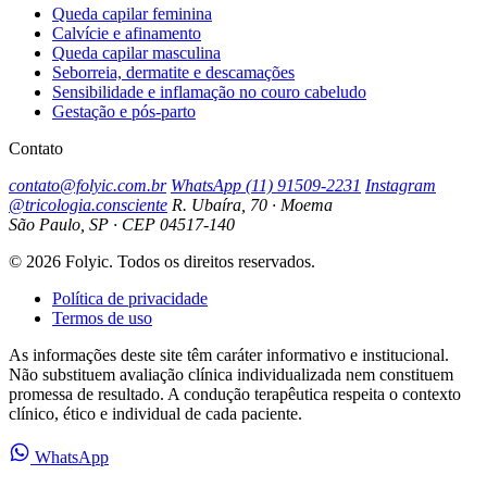
Queda capilar feminina
Calvície e afinamento
Queda capilar masculina
Seborreia, dermatite e descamações
Sensibilidade e inflamação no couro cabeludo
Gestação e pós-parto
Contato
contato@folyic.com.br
WhatsApp (11) 91509-2231
Instagram
@tricologia.consciente
R. Ubaíra, 70 · Moema
São Paulo, SP · CEP 04517-140
© 2026 Folyic. Todos os direitos reservados.
Política de privacidade
Termos de uso
As informações deste site têm caráter informativo e institucional.
Não substituem avaliação clínica individualizada nem constituem
promessa de resultado. A condução terapêutica respeita o contexto
clínico, ético e individual de cada paciente.
WhatsApp