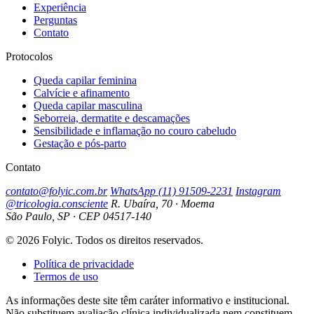
Experiência
Perguntas
Contato
Protocolos
Queda capilar feminina
Calvície e afinamento
Queda capilar masculina
Seborreia, dermatite e descamações
Sensibilidade e inflamação no couro cabeludo
Gestação e pós-parto
Contato
contato@folyic.com.br
WhatsApp (11) 91509-2231
Instagram
@tricologia.consciente
R. Ubaíra, 70 · Moema
São Paulo, SP · CEP 04517-140
© 2026 Folyic. Todos os direitos reservados.
Política de privacidade
Termos de uso
As informações deste site têm caráter informativo e institucional.
Não substituem avaliação clínica individualizada nem constituem