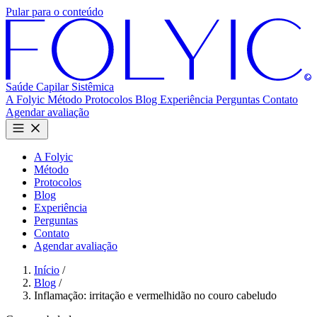
Pular para o conteúdo
Saúde Capilar
Sistêmica
A Folyic
Método
Protocolos
Blog
Experiência
Perguntas
Contato
Agendar avaliação
A Folyic
Método
Protocolos
Blog
Experiência
Perguntas
Contato
Agendar avaliação
Início
/
Blog
/
Inflamação: irritação e vermelhidão no couro cabeludo