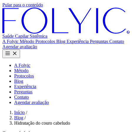
Pular para o conteúdo
Saúde Capilar
Sistêmica
A Folyic
Método
Protocolos
Blog
Experiência
Perguntas
Contato
Agendar avaliação
A Folyic
Método
Protocolos
Blog
Experiência
Perguntas
Contato
Agendar avaliação
Início
/
Blog
/
Hidratação do couro cabeludo