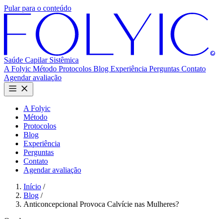
Pular para o conteúdo
Saúde Capilar
Sistêmica
A Folyic
Método
Protocolos
Blog
Experiência
Perguntas
Contato
Agendar avaliação
A Folyic
Método
Protocolos
Blog
Experiência
Perguntas
Contato
Agendar avaliação
Início
/
Blog
/
Anticoncepcional Provoca Calvície nas Mulheres?