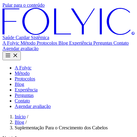
Pular para o conteúdo
Saúde Capilar
Sistêmica
A Folyic
Método
Protocolos
Blog
Experiência
Perguntas
Contato
Agendar avaliação
A Folyic
Método
Protocolos
Blog
Experiência
Perguntas
Contato
Agendar avaliação
Início
/
Blog
/
Suplementação Para o Crescimento dos Cabelos