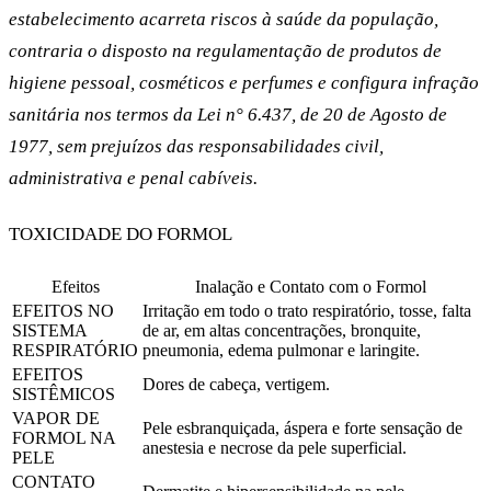
estabelecimento acarreta riscos à saúde da população,
contraria o disposto na regulamentação de produtos de
higiene pessoal, cosméticos e perfumes e configura infração
sanitária nos termos da
Lei n° 6.437, de 20 de Agosto de
1977
, sem prejuízos das responsabilidades civil,
administrativa e penal cabíveis.
TOXICIDADE DO FORMOL
Efeitos
Inalação e Contato com o Formol
EFEITOS NO
Irritação em todo o trato respiratório, tosse, falta
SISTEMA
de ar, em altas concentrações, bronquite,
RESPIRATÓRIO
pneumonia, edema pulmonar e laringite.
EFEITOS
Dores de cabeça, vertigem.
SISTÊMICOS
VAPOR DE
Pele esbranquiçada, áspera e forte sensação de
FORMOL NA
anestesia e necrose da pele superficial.
PELE
CONTATO