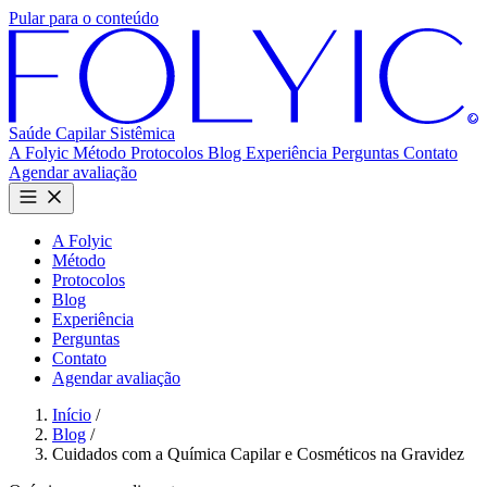
Pular para o conteúdo
Saúde Capilar
Sistêmica
A Folyic
Método
Protocolos
Blog
Experiência
Perguntas
Contato
Agendar avaliação
A Folyic
Método
Protocolos
Blog
Experiência
Perguntas
Contato
Agendar avaliação
Início
/
Blog
/
Cuidados com a Química Capilar e Cosméticos na Gravidez