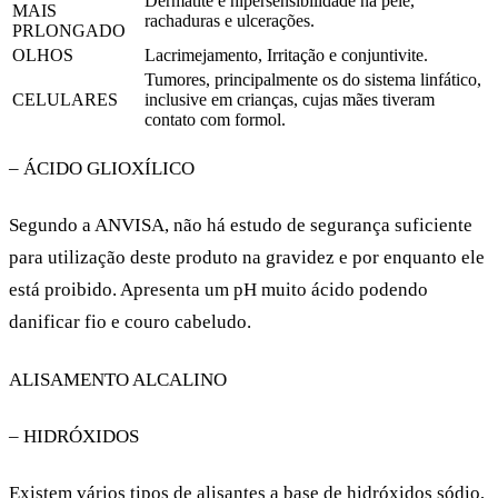
Dermatite e hipersensibilidade na pele,
MAIS
rachaduras e ulcerações.
PRLONGADO
OLHOS
Lacrimejamento, Irritação e conjuntivite.
Tumores, principalmente os do sistema linfático,
CELULARES
inclusive em crianças, cujas mães tiveram
contato com formol.
– ÁCIDO GLIOXÍLICO
Segundo a ANVISA, não há estudo de segurança suficiente
para utilização deste produto na gravidez e por enquanto ele
está proibido. Apresenta um pH muito ácido podendo
danificar fio e couro cabeludo.
ALISAMENTO ALCALINO
– HIDRÓXIDOS
Existem vários tipos de alisantes a base de hidróxidos sódio,